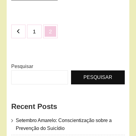
Paginação
Página
Página
1
2
de
posts
Pesquisar
PESQUISAR
Recent Posts
Setembro Amarelo: Conscientização sobre a
Prevenção do Suicídio