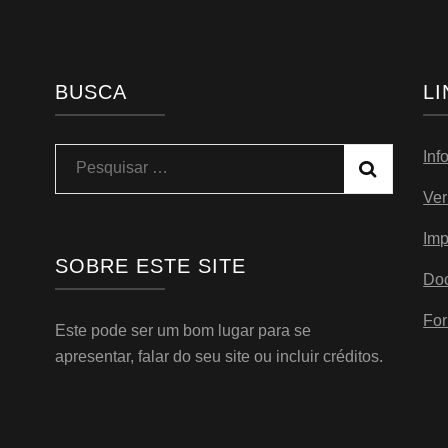
BUSCA
L
Inf
Pesquisar
por:
Ver
Imp
SOBRE ESTE SITE
Do
For
Este pode ser um bom lugar para se
apresentar, falar do seu site ou incluir créditos.