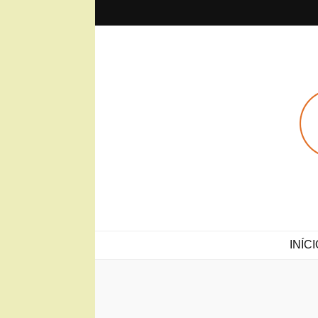
Sobre(o)Vi
Projeto Sobre(o)Viver
INÍCI