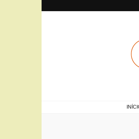
Sobre(o)Vi
Projeto Sobre(o)Viver
INÍCI