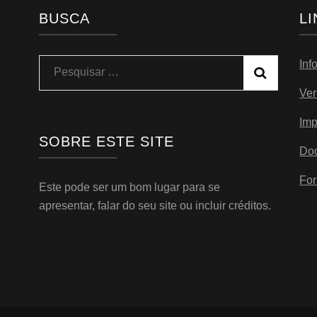
BUSCA
L
Inf
Pesquisar
por:
Ver
Imp
SOBRE ESTE SITE
Do
For
Este pode ser um bom lugar para se
apresentar, falar do seu site ou incluir créditos.