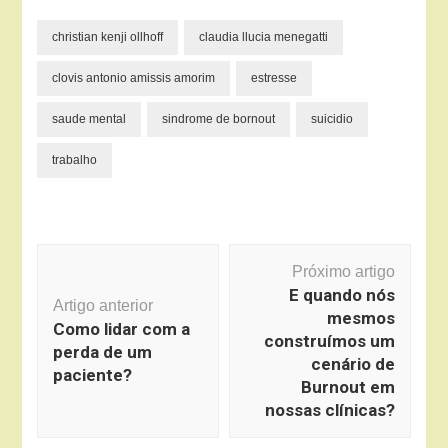
christian kenji ollhoff
claudia llucia menegatti
clovis antonio amissis amorim
estresse
saude mental
sindrome de bornout
suicidio
trabalho
Navegação
Próximo artigo
de
E quando nós
post
Artigo anterior
mesmos
Como lidar com a
construímos um
perda de um
cenário de
paciente?
Burnout em
nossas clínicas?