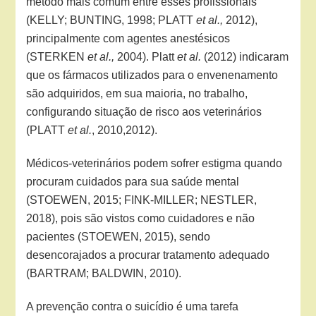
método mais comum entre esses profissionais
(KELLY; BUNTING, 1998; PLATT
et al.,
2012),
principalmente com agentes anestésicos
(STERKEN
et al.,
2004). Platt
et al.
(2012) indicaram
que os fármacos utilizados para o envenenamento
são adquiridos, em sua maioria, no trabalho,
configurando situação de risco aos veterinários
(PLATT
et al.
, 2010,2012).
Médicos-veterinários podem sofrer estigma quando
procuram cuidados para sua saúde mental
(STOEWEN, 2015; FINK-MILLER; NESTLER,
2018), pois são vistos como cuidadores e não
pacientes (STOEWEN, 2015), sendo
desencorajados a procurar tratamento adequado
(BARTRAM; BALDWIN, 2010).
A prevenção contra o suicídio é uma tarefa