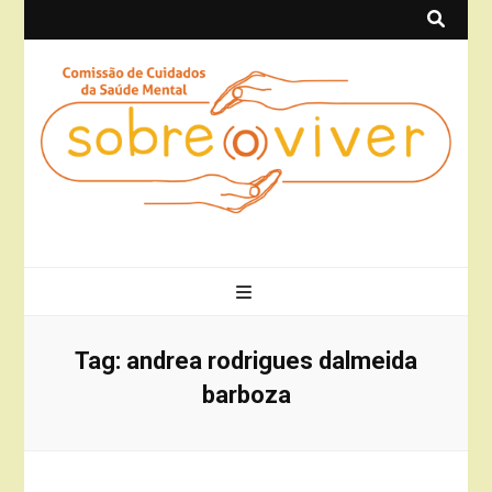
Sobre(o)Viver
Projeto Sobre(o)Viver
Tag:
andrea rodrigues dalmeida
barboza