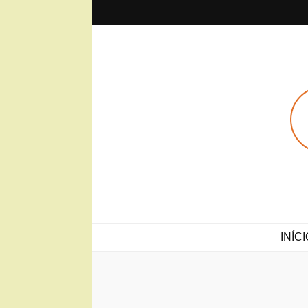
Sobre(o)Vi
Projeto Sobre(o)Viver
INÍCI