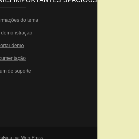
INKS IMPORTANTES SPACIOUS
ormações do tema
 demonstração
ortar demo
cumentação
um de suporte
olvido por
WordPress
.