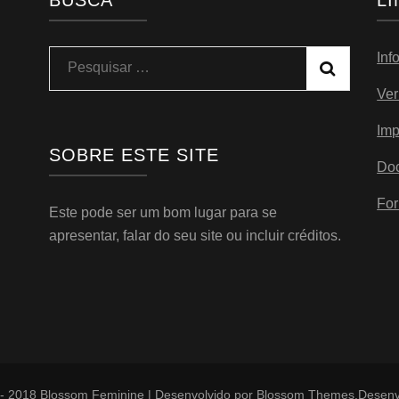
BUSCA
L
Inf
Pesquisar
por:
Ver
Imp
SOBRE ESTE SITE
Do
For
Este pode ser um bom lugar para se
apresentar, falar do seu site ou incluir créditos.
 - 2018
Blossom Feminine | Desenvolvido por
Blossom Themes
.Desenv